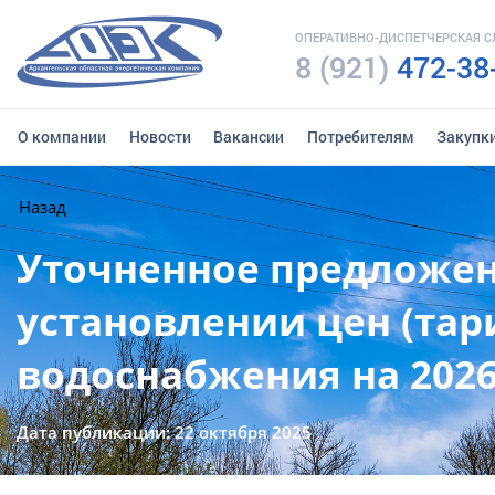
ОПЕРАТИВНО-ДИСПЕТЧЕРСКАЯ 
8 (921)
472-38
О компании
Новости
Вакансии
Потребителям
Закупк
Назад
Уточненное предложен
установлении цен (тар
водоснабжения на 2026
Дата публикации: 22 октября 2025