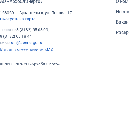
АО «АрхоблЭнерго»
О ком
Новос
163069, г. Архангельск, ул. Попова, 17
Смотреть на карте
Вакан
8 (8182) 65 08 09,
ТЕЛЕФОН:
Раскр
8 (8182) 65 18 44
om@aoenergo.ru
EMAIL:
Канал в мессенджере МАХ
© 2017 - 2026 АО «АрхоблЭнерго»