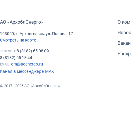
АО «АрхоблЭнерго»
О ком
Новос
163069, г. Архангельск, ул. Попова, 17
Смотреть на карте
Вакан
8 (8182) 65 08 09,
ТЕЛЕФОН:
Раскр
8 (8182) 65 18 44
om@aoenergo.ru
EMAIL:
Канал в мессенджере МАХ
© 2017 - 2026 АО «АрхоблЭнерго»