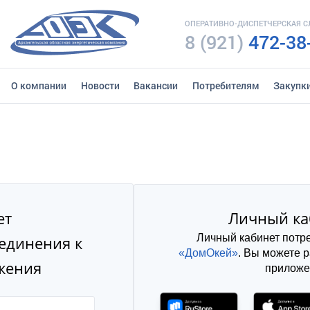
ОПЕРАТИВНО-ДИСПЕТЧЕРСКАЯ 
8 (921)
472-38
О компании
Новости
Вакансии
Потребителям
Закупк
ет
Личный ка
Личный кабинет потр
единения к
«ДомОкей»
. Вы можете 
жения
приложе