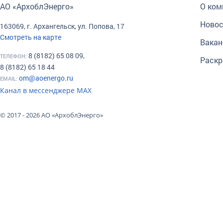
АО «АрхоблЭнерго»
О ком
Новос
163069, г. Архангельск, ул. Попова, 17
Смотреть на карте
Вакан
8 (8182) 65 08 09,
ТЕЛЕФОН:
Раскр
8 (8182) 65 18 44
om@aoenergo.ru
EMAIL:
Канал в мессенджере МАХ
© 2017 - 2026 АО «АрхоблЭнерго»