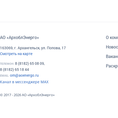
АО «АрхоблЭнерго»
О ком
Новос
163069, г. Архангельск, ул. Попова, 17
Смотреть на карте
Вакан
8 (8182) 65 08 09,
ТЕЛЕФОН:
Раскр
8 (8182) 65 18 44
om@aoenergo.ru
EMAIL:
Канал в мессенджере МАХ
© 2017 - 2026 АО «АрхоблЭнерго»