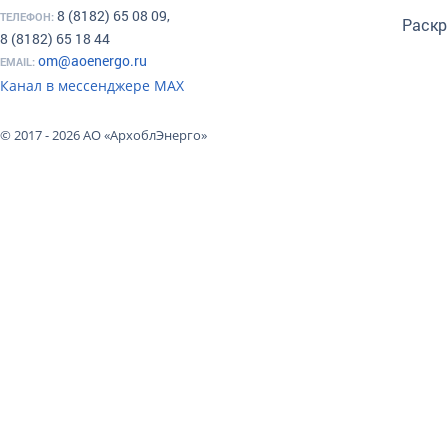
8 (8182) 65 08 09,
ТЕЛЕФОН:
Раскр
8 (8182) 65 18 44
om@aoenergo.ru
EMAIL:
Канал в мессенджере МАХ
© 2017 - 2026 АО «АрхоблЭнерго»