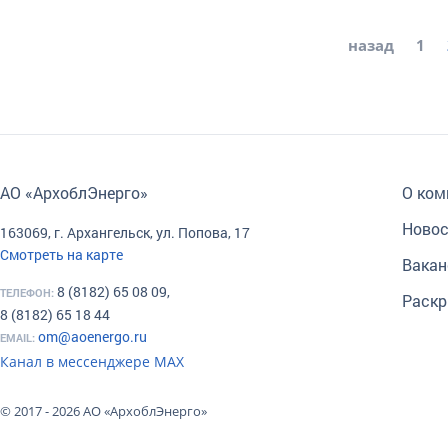
назад
1
АО «АрхоблЭнерго»
О ком
Новос
163069, г. Архангельск, ул. Попова, 17
Смотреть на карте
Вакан
8 (8182) 65 08 09,
ТЕЛЕФОН:
Раскр
8 (8182) 65 18 44
om@aoenergo.ru
EMAIL:
Канал в мессенджере МАХ
© 2017 - 2026 АО «АрхоблЭнерго»