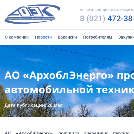
ОПЕРАТИВНО-ДИСПЕТЧЕРСКАЯ 
8 (921)
472-38
О компании
Новости
Вакансии
Потребителям
Закупк
АО «АрхоблЭнерго» пр
автомобильной техни
Дата публикации: 28 мая
АО «АрхоблЭнерго» получило очередную партию