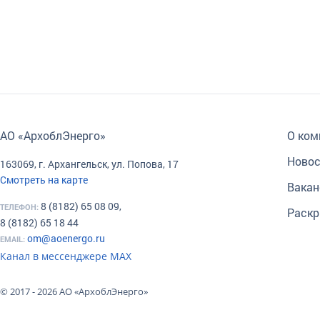
АО «АрхоблЭнерго»
О ком
Новос
163069, г. Архангельск, ул. Попова, 17
Смотреть на карте
Вакан
8 (8182) 65 08 09,
ТЕЛЕФОН:
Раскр
8 (8182) 65 18 44
om@aoenergo.ru
EMAIL:
Канал в мессенджере МАХ
© 2017 - 2026 АО «АрхоблЭнерго»