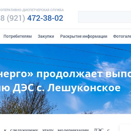
ОПЕРАТИВНО-ДИСПЕТЧЕРСКАЯ СЛУЖБА
8 (921)
472-38-02
Потребителям
Закупки
Раскрытие информации
Фотогал
нерго» продолжает вып
ю ДЭС с. Лешуконское
ло к следующему этапу модернизации
ДЭС
с
.