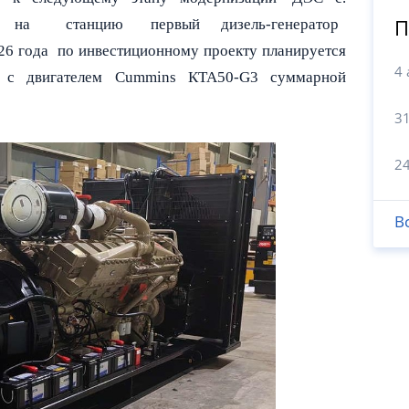
П
о на станцию первый дизель-
генератор
6 года по инвестиционному проекту планируется
4 
 с двигателем Cummins КТА50-G3 суммарной
3
2
В