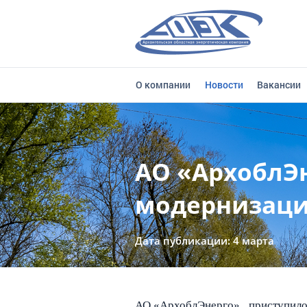
О компании
Новости
Вакансии
АО «АрхоблЭ
модернизаци
Дата публикации: 4 марта
АО «АрхоблЭнерго» приступи