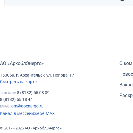
АО «АрхоблЭнерго»
О ком
Новос
163069, г. Архангельск, ул. Попова, 17
Смотреть на карте
Вакан
8 (8182) 65 08 09,
ТЕЛЕФОН:
Раскр
8 (8182) 65 18 44
om@aoenergo.ru
EMAIL:
Канал в мессенджере МАХ
© 2017 - 2026 АО «АрхоблЭнерго»