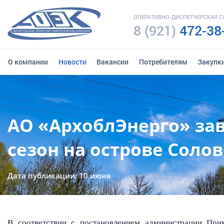
ОПЕРАТИВНО-ДИСПЕТЧЕРСКАЯ 
8 (921)
472-38
О компании
Новости
Вакансии
Потребителям
Закупк
АО «АрхоблЭнерго» за
сезон на острове Соло
Дата публикации: 10 июня
В соответствии с постановлением администрации При