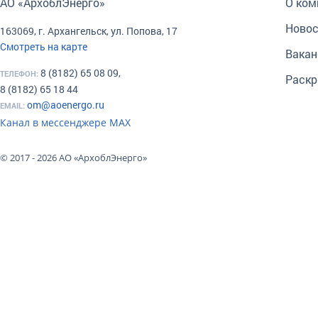
АО «АрхоблЭнерго»
О ком
Новос
163069, г. Архангельск, ул. Попова, 17
Смотреть на карте
Вакан
8 (8182) 65 08 09,
ТЕЛЕФОН:
Раскр
8 (8182) 65 18 44
om@aoenergo.ru
EMAIL:
Канал в мессенджере МАХ
© 2017 - 2026 АО «АрхоблЭнерго»