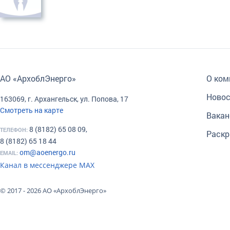
АО «АрхоблЭнерго»
О ком
Новос
163069, г. Архангельск, ул. Попова, 17
Смотреть на карте
Вакан
8 (8182) 65 08 09,
ТЕЛЕФОН:
Раскр
8 (8182) 65 18 44
om@aoenergo.ru
EMAIL:
Канал в мессенджере МАХ
© 2017 - 2026 АО «АрхоблЭнерго»