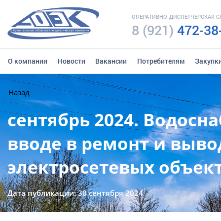
ОПЕРАТИВНО-ДИСПЕТЧЕРСКАЯ 
8 (921)
472-38
О компании
Новости
Вакансии
Потребителям
Закупк
Назад
сентябрь 2024. Водос
вводе в ремонт и выво
электросетевых объект
Дата публикации: 30 сентября 2024