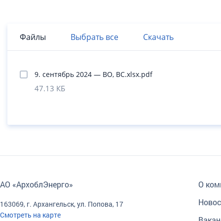
Файлы
Выбрать все
Скачать
9. сентябрь 2024 — ВО, ВС.xlsx.pdf
47.13 КБ
АО «АрхоблЭнерго»
О ком
Новос
163069, г. Архангельск, ул. Попова, 17
Смотреть на карте
Вакан