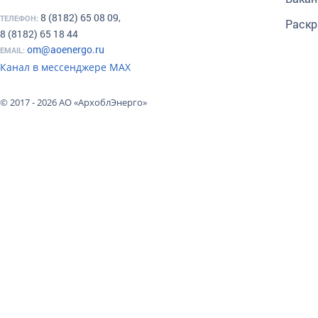
8 (8182) 65 08 09,
ТЕЛЕФОН:
Раскр
8 (8182) 65 18 44
om@aoenergo.ru
EMAIL:
Канал в мессенджере МАХ
© 2017 - 2026 АО «АрхоблЭнерго»