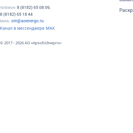
8 (8182) 65 08 09,
ТЕЛЕФОН:
Раскр
8 (8182) 65 18 44
om@aoenergo.ru
EMAIL:
Канал в мессенджере МАХ
© 2017 - 2026 АО «АрхоблЭнерго»