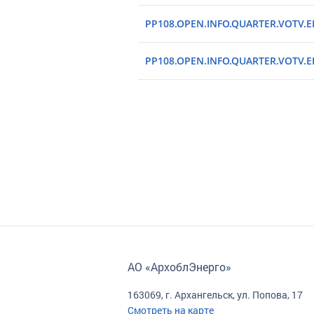
PP108.OPEN.INFO.QUARTER.VOTV.EIA
PP108.OPEN.INFO.QUARTER.VOTV.EIA
АО «АрхоблЭнерго»
163069, г. Архангельск, ул. Попова, 17
Смотреть на карте