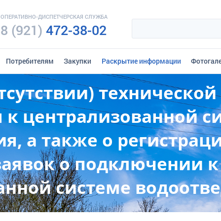
ОПЕРАТИВНО-ДИСПЕТЧЕРСКАЯ СЛУЖБА
8 (921)
472-38-02
Потребителям
Закупки
Раскрытие информации
Фотогал
тсутствии) техническо
 к централизованной с
я, а также о регистраци
заявок о подключении к
анной системе водоотв