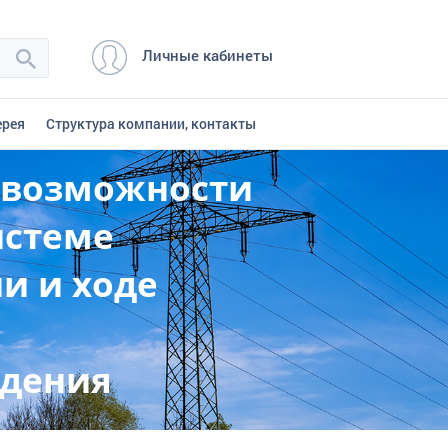
Личные кабинеты
ерея
Структура компании, контакты
й возможности
истеме
и и ходе
едения