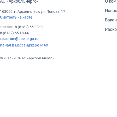
АО «АрхоблЭнерго»
О ком
Новос
163069, г. Архангельск, ул. Попова, 17
Смотреть на карте
Вакан
8 (8182) 65 08 09,
ТЕЛЕФОН:
Раскр
8 (8182) 65 18 44
om@aoenergo.ru
EMAIL:
Канал в мессенджере МАХ
© 2017 - 2026 АО «АрхоблЭнерго»