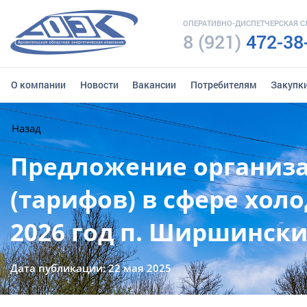
ОПЕРАТИВНО-ДИСПЕТЧЕРСКАЯ 
8 (921)
472-38
О компании
Новости
Вакансии
Потребителям
Закупк
Назад
Предложение организа
(тарифов) в сфере хол
2026 год п. Ширшинск
Дата публикации: 22 мая 2025