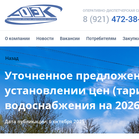
ОПЕРАТИВНО-ДИСПЕТЧЕРСКАЯ 
8 (921)
472-38
О компании
Новости
Вакансии
Потребителям
Закупк
Назад
Уточненное предложен
установлении цен (тар
водоснабжения на 2026
Дата публикации: 6 октября 2025