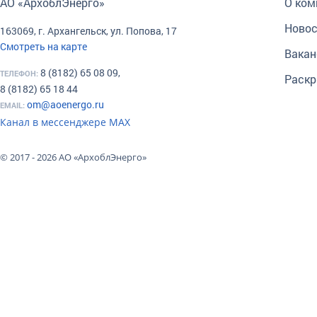
АО «АрхоблЭнерго»
О ком
Новос
163069, г. Архангельск, ул. Попова, 17
Смотреть на карте
Вакан
8 (8182) 65 08 09,
ТЕЛЕФОН:
Раскр
8 (8182) 65 18 44
om@aoenergo.ru
EMAIL:
Канал в мессенджере МАХ
© 2017 - 2026 АО «АрхоблЭнерго»