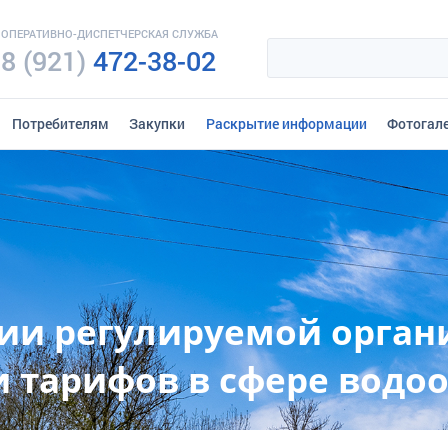
ОПЕРАТИВНО-ДИСПЕТЧЕРСКАЯ СЛУЖБА
8 (921)
472-38-02
Потребителям
Закупки
Раскрытие информации
Фотогал
ии регулируемой орган
 тарифов в сфере водо