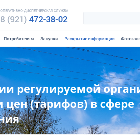
ОПЕРАТИВНО-ДИСПЕТЧЕРСКАЯ СЛУЖБА
8 (921)
472-38-02
Потребителям
Закупки
Раскрытие информации
Фотогал
ии регулируемой орган
 цен (тарифов) в сфере
ния