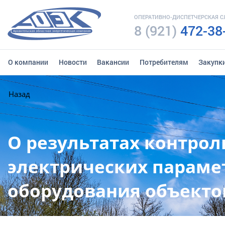
ОПЕРАТИВНО-ДИСПЕТЧЕРСКАЯ 
8 (921)
472-38
О компании
Новости
Вакансии
Потребителям
Закупк
Назад
О результатах контро
электрических параме
оборудования объектов