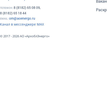
Вакан
8 (8182) 65 08 09,
ТЕЛЕФОН:
Раскр
8 (8182) 65 18 44
om@aoenergo.ru
EMAIL:
Канал в мессенджере МАХ
© 2017 - 2026 АО «АрхоблЭнерго»