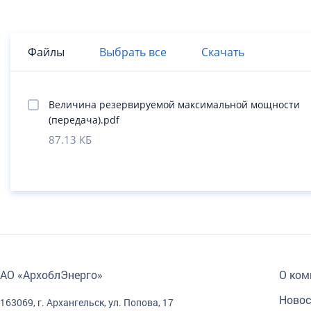
Файлы
Выбрать все
Скачать
Величина резервируемой максимальной мощности
(передача).pdf
87.13 КБ
АО «АрхоблЭнерго»
О ком
Новос
163069, г. Архангельск, ул. Попова, 17