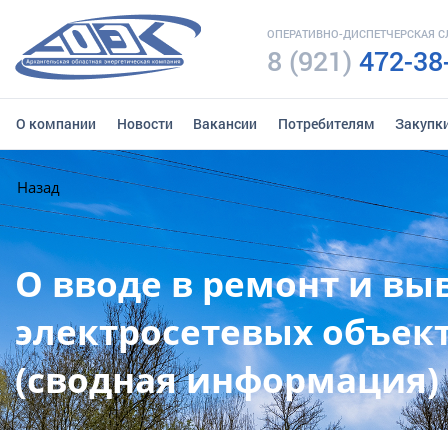
ОПЕРАТИВНО-ДИСПЕТЧЕРСКАЯ 
8 (921)
472-38
О компании
Новости
Вакансии
Потребителям
Закупк
Назад
О вводе в ремонт и вы
электросетевых объект
(сводная информация)