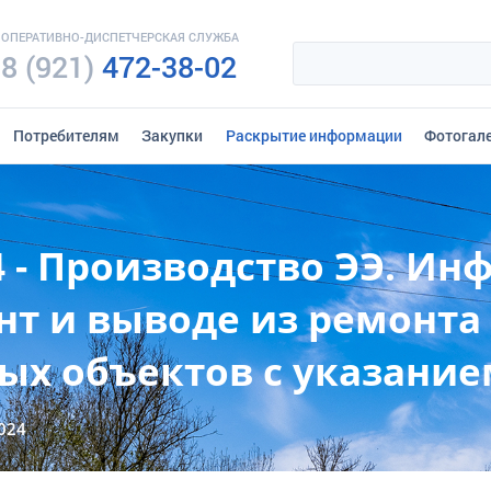
ОПЕРАТИВНО-ДИСПЕТЧЕРСКАЯ СЛУЖБА
8 (921)
472-38-02
Потребителям
Закупки
Раскрытие информации
Фотогал
4 - Производство ЭЭ. Ин
нт и выводе из ремонта
ых объектов с указание
024