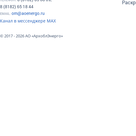
Раскр
8 (8182) 65 18 44
om@aoenergo.ru
EMAIL:
Канал в мессенджере МАХ
© 2017 - 2026 АО «АрхоблЭнерго»