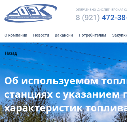
ОПЕРАТИВНО-ДИСПЕТЧЕРСКАЯ 
8 (921)
472-38
О компании
Новости
Вакансии
Потребителям
Закупк
Назад
Об используемом топл
станциях с указанием
характеристик топлив