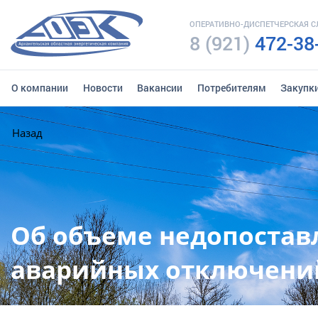
ОПЕРАТИВНО-ДИСПЕТЧЕРСКАЯ 
8 (921)
472-38
О компании
Новости
Вакансии
Потребителям
Закупк
Назад
Об объеме недопостав
аварийных отключений