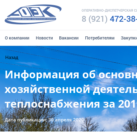
ОПЕРАТИВНО-ДИСПЕТЧЕРСКАЯ 
8 (921)
472-38
О компании
Новости
Вакансии
Потребителям
Закупк
Назад
Информация об основн
хозяйственной деятель
теплоснабжения за 201
Дата публикации: 30 апреля 2020