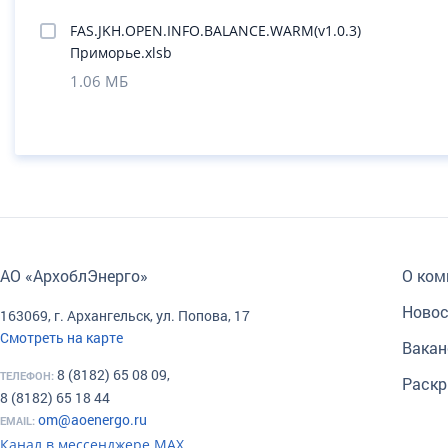
FAS.JKH.OPEN.INFO.BALANCE.WARM(v1.0.3)
Приморье.xlsb
1.06 МБ
АО «АрхоблЭнерго»
О ком
Новос
163069, г. Архангельск, ул. Попова, 17
Смотреть на карте
Вакан
8 (8182) 65 08 09,
ТЕЛЕФОН:
Раскр
8 (8182) 65 18 44
om@aoenergo.ru
EMAIL:
Канал в мессенджере МАХ