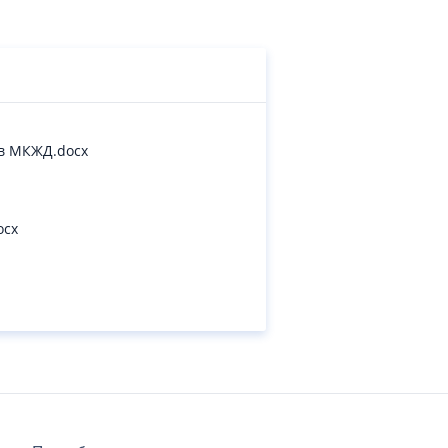
в МКЖД.docx
ocx