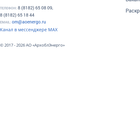
8 (8182) 65 08 09,
ТЕЛЕФОН:
Раскр
8 (8182) 65 18 44
om@aoenergo.ru
EMAIL:
Канал в мессенджере МАХ
© 2017 - 2026 АО «АрхоблЭнерго»